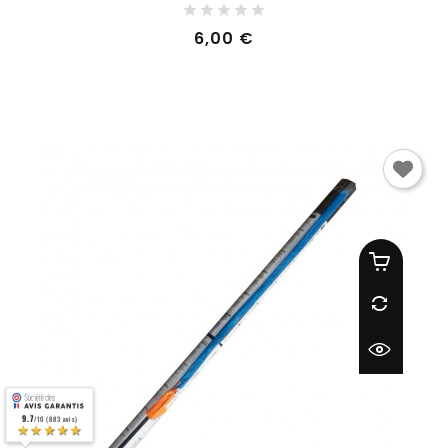
Prix
6,00 €
9.7
/10 (883 avis)
★★★★★