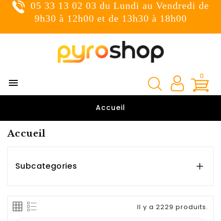
05 33 13 02 03 du Lundi au Vendredi de
×
Connexion
9h30 à 12h00 et de 13h30 à 18h00
You need to be logged in to save products in your wish
list.
0

Annuler
Connexion

Accueil
Accueil
Subcategories

Il y a 2229 produits.