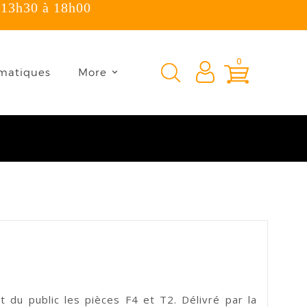
 13h30 à 18h00
×
0
matiques
More
nt du public les pièces F4 et T2. Délivré par la