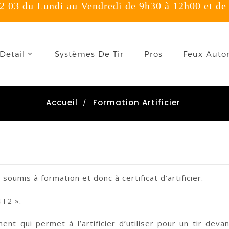
 03 du Lundi au Vendredi de 9h30 à 12h00 et de
onnexion
Detail
Systèmes De Tir
Pros
Feux Auto
u need to be logged in to save products in your wish list.
Accueil
Formation Artificier
Annuler
Connexion
soumis à formation et donc à certificat d’artificier.
4T2 ».
nt qui permet à l’artificier d’utiliser pour un tir deva