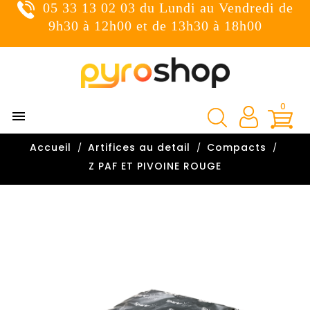
05 33 13 02 03 du Lundi au Vendredi de
×
Connexion
9h30 à 12h00 et de 13h30 à 18h00
You need to be logged in to save products in your wish
list.
0

Annuler
Connexion
Accueil
Artifices au detail
Compacts

Z PAF ET PIVOINE ROUGE