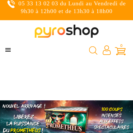
05 33 13 02 03 du Lundi au Vendredi de
×
Connexion
9h30 à 12h00 et de 13h30 à 18h00
You need to be logged in to save products in your wish
list.
0

Annuler
Connexion

Nos catégories