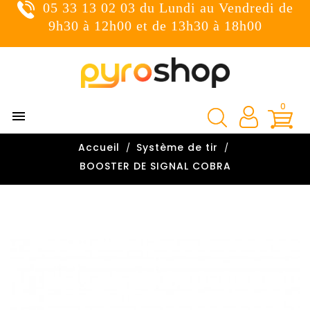
05 33 13 02 03 du Lundi au Vendredi de
×
Connexion
9h30 à 12h00 et de 13h30 à 18h00
You need to be logged in to save products in your wish
list.
0

Annuler
Connexion
Accueil
Système de tir

BOOSTER DE SIGNAL COBRA