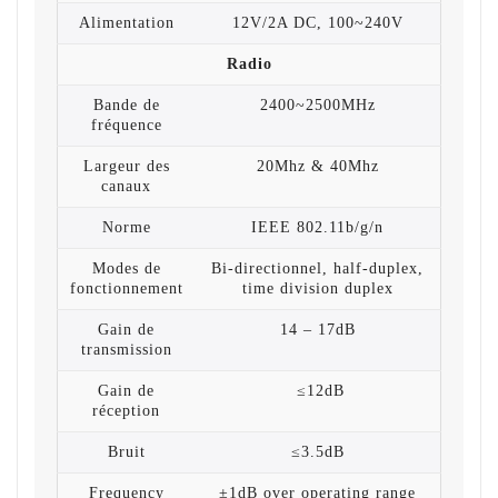
Alimentation
12V/2A DC, 100~240V
Radio
Bande de
2400~2500MHz
fréquence
Largeur des
20Mhz & 40Mhz
canaux
Norme
IEEE 802.11b/g/n
Modes de
Bi-directionnel, half-duplex,
fonctionnement
time division duplex
Gain de
14 – 17dB
transmission
Gain de
≤12dB
réception
Bruit
≤3.5dB
Frequency
±1dB over operating range