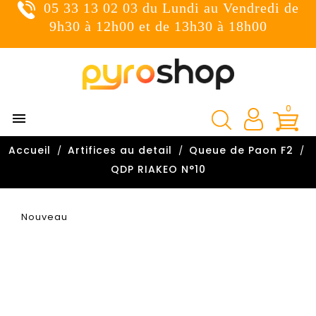
05 33 13 02 03 du Lundi au Vendredi de
×
Connexion
9h30 à 12h00 et de 13h30 à 18h00
You need to be logged in to save products in your wish
list.
0

Annuler
Connexion
Accueil
Artifices au detail
Queue de Paon F2

QDP RIAKEO N°10
Nouveau