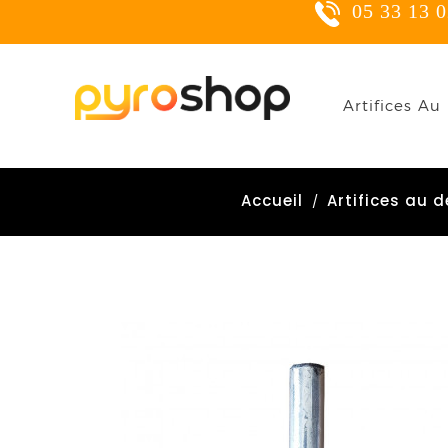
05 33 13 02
C
Artifices Au 
Yo
Accueil
Artifices au d