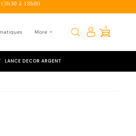
 13h30 à 18h00
×
0
matiques
More
LANCE DECOR ARGENT