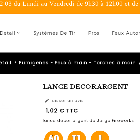
 03 du Lundi au Vendredi de 9h30 à 12h00 et de
onnexion
Detail
Systèmes De Tir
Pros
Feux Auto
u need to be logged in to save products in your wish list.
etail
Fumigènes - Feux à main - Torches à main
Annuler
Connexion
LANCE DECOR ARGENT
laisser un avis

1,02 €
TTC
lance decor argent de Jorge Fireworks