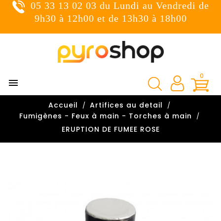
05 33 13 02 03 du Lundi au Vendredi de
×
Connexion
9h30 à 12h00 et de 13h30 à 18h00
You need to be logged in to save products in your wish
list.
0

Annuler
Connexion
Accueil
Artifices au detail

Fumigènes - Feux à main - Torches à main
ERUPTION DE FUMEE ROSE