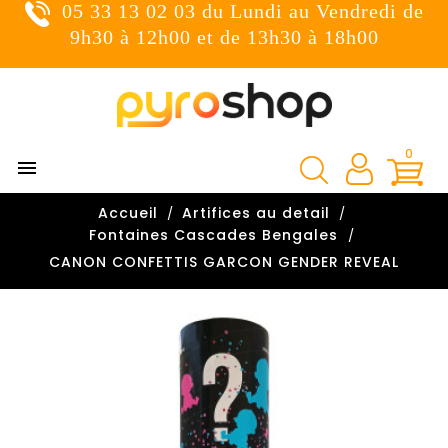
05 33 13 02 03 du Lundi au Vendredi de
×
Connexion
9h30 à 12h00 et de 13h30 à 18h00
You need to be logged in to save products in your wish
list.
0

Annuler
Connexion
Accueil
Artifices au detail

Fontaines Cascades Bengales
CANON CONFETTIS GARCON GENDER REVEAL