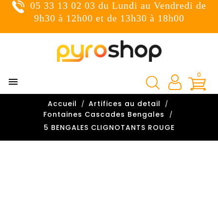
05 33 13 02 03 du Lundi au Vendredi de
×
Connexion
9h30 à 12h00 et de 13h30 à 18h00
You need to be logged in to save products in your wish
list.
0

Annuler
Connexion
Accueil
Artifices au detail

Fontaines Cascades Bengales
5 BENGALES CLIGNOTANTS ROUGE