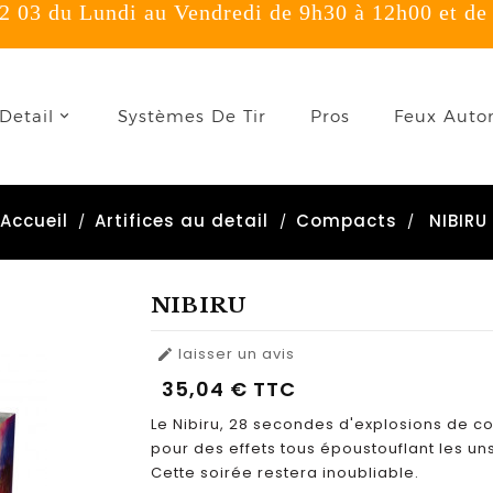
 03 du Lundi au Vendredi de 9h30 à 12h00 et de
onnexion
Detail
Systèmes De Tir
Pros
Feux Auto
u need to be logged in to save products in your wish list.
Accueil
Artifices au detail
Compacts
NIBIRU
Annuler
Connexion
NIBIRU
laisser un avis

35,04 €
TTC
Le Nibiru, 28 secondes d'explosions de co
pour des effets tous époustouflant les uns 
Cette soirée restera inoubliable.