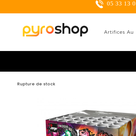
05 33 13 02
C
Artifices Au 
Yo
Rupture de stock