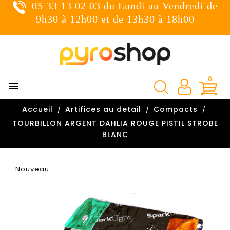
05 33 13 02 03 du Lundi au Vendredi de
×
Connexion
9h30 à 12h00 et de 13h30 à 18h00
You need to be logged in to save products in your wish
list.
0

Annuler
Connexion
Accueil
Artifices au detail
Compacts

TOURBILLON ARGENT DAHLIA ROUGE PISTIL STROBE
BLANC
Nouveau