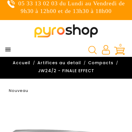
05 33 13 02 03 du Lundi au Vendredi de
×
Connexion
9h30 à 12h00 et de 13h30 à 18h00
You need to be logged in to save products in your wish
list.
0

Annuler
Connexion
Accueil
Artifices au detail
Compacts

JW24/2 - FINALE EFFECT
Nouveau