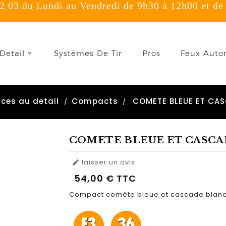
 03 du Lundi au Vendredi de 9h30 à 12h00 et de
onnexion
Detail
Systèmes De Tir
Pros
Feux Auto
u need to be logged in to save products in your wish list.
fices au detail
Compacts
COMETE BLEUE ET CA
Annuler
Connexion
COMETE BLEUE ET CASC
laisser un avis

54,00 €
TTC
Compact comète bleue et cascade blan