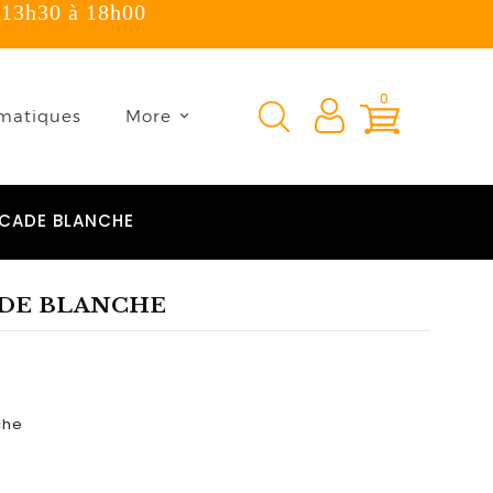
 13h30 à 18h00
×
0
matiques
More
SCADE BLANCHE
ADE BLANCHE
che