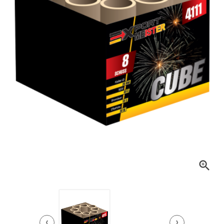

‹
›