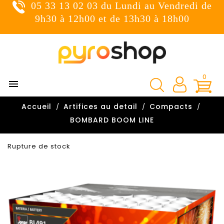
05 33 13 02 03 du Lundi au Vendredi de
×
Connexion
9h30 à 12h00 et de 13h30 à 18h00
You need to be logged in to save products in your wish
list.
0

Annuler
Connexion
Accueil
Artifices au detail
Compacts

BOMBARD BOOM LINE
Rupture de stock