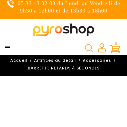
05 33 13 02 03 du Lundi au Vendredi de
×
Connexion
9h30 à 12h00 et de 13h30 à 18h00
You need to be logged in to save products in your wish
list.
0

Annuler
Connexion
Accueil
Artifices au detail
Accessoires

BARRETTE RETARDS 4 SECONDES