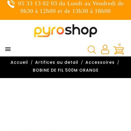
05 33 13 02 03 du Lundi au Vendredi de
×
Connexion
9h30 à 12h00 et de 13h30 à 18h00
You need to be logged in to save products in your wish
list.
0

Annuler
Connexion
Accueil
Artifices au detail
Accessoires

BOBINE DE FIL 500M ORANGE