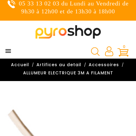
05 33 13 02 03 du Lundi au Vendredi de
×
Connexion
9h30 à 12h00 et de 13h30 à 18h00
You need to be logged in to save products in your wish
list.
0

Annuler
Connexion
Accueil
Artifices au detail
Accessoires

ALLUMEUR ELECTRIQUE 3M A FILAMENT